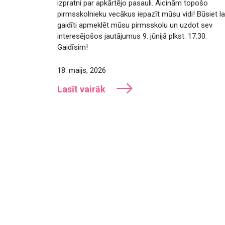
izpratni par apkārtējo pasauli. Aicinām topošo
pirmsskolnieku vecākus iepazīt mūsu vidi! Būsiet la
gaidīti apmeklēt mūsu pirmsskolu un uzdot sev
interesējošos jautājumus 9. jūnijā plkst. 17.30.
Gaidīsim!
18. maijs, 2026
Lasīt vairāk