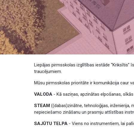
Liepājas pirmsskolas izglītības iestāde “Kriksītis
traucējumiem.
Mūsu pirmsskolas prioritāte ir komunikācija caur 
VALODA
- Kā saziņas, apzinātas elpošanas, sīkās
STEAM
((dabas)zinātne, tehnoloģijas, inženierija,
nepieciešamo zināšanu un prasmju attīstības inst
SAJŪTU TELPA
- Viens no instrumentiem, lai palī