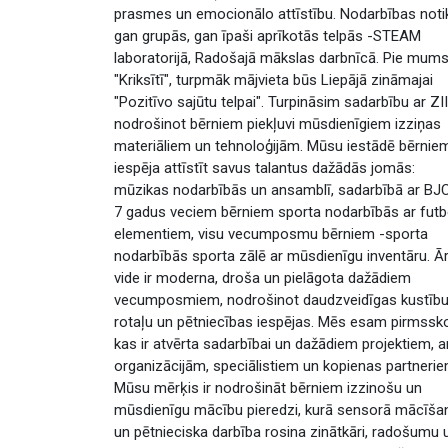
prasmes un emocionālo attīstību. Nodarbības noti
gan grupās, gan īpaši aprīkotās telpās -STEAM
laboratorijā, Radošajā mākslas darbnīcā. Pie mums
"Kriksītī", turpmāk mājvieta būs Liepājā zināmajai
"Pozitīvo sajūtu telpai". Turpināsim sadarbību ar ZI
nodrošinot bērniem piekļuvi mūsdienīgiem izziņas
materiāliem un tehnoloģijām. Mūsu iestādē bērniem
iespēja attīstīt savus talantus dažādās jomās:
mūzikas nodarbībās un ansamblī, sadarbībā ar BJ
7 gadus veciem bērniem sporta nodarbībās ar futb
elementiem, visu vecumposmu bērniem -sporta
nodarbībās sporta zālē ar mūsdienīgu inventāru. Ā
vide ir moderna, droša un pielāgota dažādiem
vecumposmiem, nodrošinot daudzveidīgas kustību
rotaļu un pētniecības iespējas. Mēs esam pirmssko
kas ir atvērta sadarbībai un dažādiem projektiem, a
organizācijām, speciālistiem un kopienas partnerie
Mūsu mērķis ir nodrošināt bērniem izzinošu un
mūsdienīgu mācību pieredzi, kurā sensorā mācīša
un pētnieciska darbība rosina zinātkāri, radošumu 