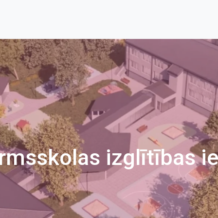
rmsskolas izglītības i