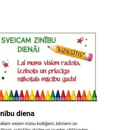
inību diena
ēlam visiem mūsu kolēģiem, bērniem un
cākiem, radošām idejām un jaunām atklāsmēm