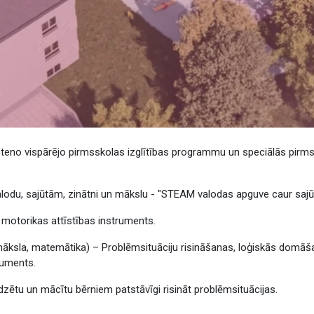
” īsteno vispārējo pirmsskolas izglītības programmu un speciālās pi
valodu, sajūtām, zinātni un mākslu - "STEAM valodas apguve caur sajū
 motorikas attīstības instruments.
 māksla, matemātika)
– Problēmsituāciju risināšanas, loģiskās domā
ruments.
dzētu un mācītu bērniem patstāvīgi risināt problēmsituācijas.