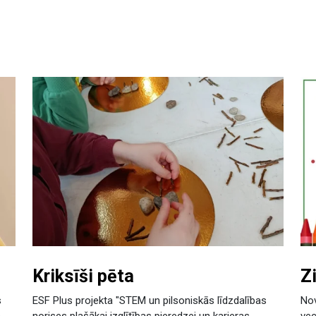
Kriksīši pēta
Z
s
ESF Plus projekta "STEM un pilsoniskās līdzdalības
Nov
s
norises plašākai izglītības pieredzei un karjeras
ve