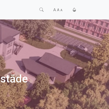
A
A
A
estāde