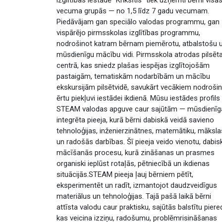
vecuma grupās — no 1,5 līdz 7 gadu vecumam.
Piedāvājam gan speciālo valodas programmu, gan
vispārējo pirmsskolas izglītības programmu,
nodrošinot katram bērnam piemērotu, atbalstošu 
mūsdienīgu mācību vidi. Pirmsskola atrodas pilsēt
centrā, kas sniedz plašas iespējas izglītojošām
pastaigām, tematiskām nodarbībām un mācību
ekskursijām pilsētvidē, savukārt vecākiem nodroši
ērtu piekļuvi iestādei ikdienā. Mūsu iestādes profils 
STEAM valodas apguve caur sajūtām — mūsdienīg
integrēta pieeja, kurā bērni dabiskā veidā savieno
tehnoloģijas, inženierzinātnes, matemātiku, māksla
un radošās darbības. Šī pieeja veido vienotu, dabis
mācīšanās procesu, kurā zināšanas un prasmes
organiski ieplūst rotaļās, pētniecībā un ikdienas
situācijās.STEAM pieeja ļauj bērniem pētīt,
eksperimentēt un radīt, izmantojot daudzveidīgus
materiālus un tehnoloģijas. Tajā pašā laikā bērni
attīsta valodu caur praktisku, sajūtās balstītu piered
kas veicina izziņu, radošumu, problēmrisināšanas