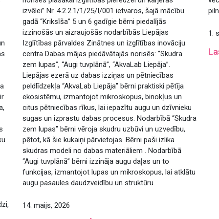
izvēlei” Nr. 4.2.2.1/1/25/I/001 ietvaros, šajā mācību
pil
gadā “Kriksīša” 5 un 6 gadīgie bērni piedalījās
izzinošās un aizraujošās nodarbībās Liepājas
1. 
un
Izglītības pārvaldes Zinātnes un izglītības inovāciju
La
as
centra Dabas mājas piedāvātajās norisēs: “Skudra
zem lupas”, “Augi tuvplānā”, “AkvaLab Liepāja”.
Liepājas ezerā uz dabas izziņas un pētniecības
na
peldlīdzekļa “AkvaLab Liepāja” bērni praktiski pētīja
ir
ekosistēmu, izmantojot mikroskopus, binokļus un
a,
citus pētniecības rīkus, lai iepazītu augu un dzīvnieku
sugas un izprastu dabas procesus. Nodarbībā “Skudra
s
zem lupas” bērni vēroja skudru uzbūvi un uzvedību,
ku
pētot, kā šie kukaiņi pārvietojas. Bērni paši izlika
skudras modeli no dabas materiāliem . Nodarbībā
“Augi tuvplānā” bērni izzināja augu daļas un to
funkcijas, izmantojot lupas un mikroskopus, lai atklātu
augu pasaules daudzveidību un struktūru.
zi,
14. maijs, 2026