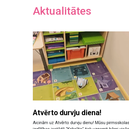
Aktualitātes
Atvērto durvju diena!
Aicinām uz Atvērto durvju dienu! Mūsu pirmsskola
izglītības iestādē "Kriksītis" tiek uzņemti bērni visā