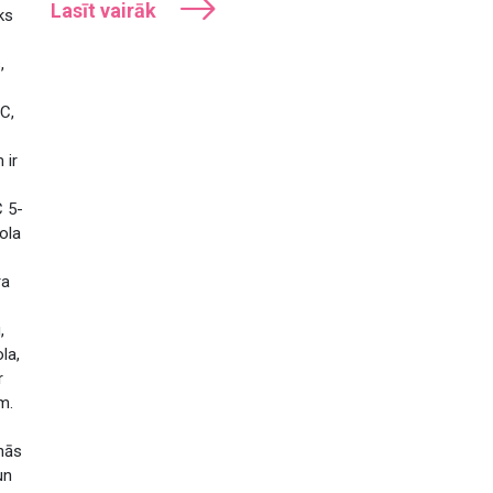
Lasīt vairāk
ks
,
IC,
 ir
C 5-
ola
ra
,
la,
r
m.
nās
un