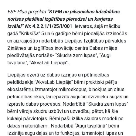
ESF Plus projekta
"STEM un pilsoniskās līdzdalības
norises plašākai izglītības pieredzei un karjeras
izvēlei” Nr.
4.2.2.1/1/25/I/001
ietvaros, šajā mācību
gadā “Kriksīša” 5 un 6 gadīgie bērni piedalījās izzinošās
un aizraujošās nodarbībās Liepājas Izglītības pārvaldes
Zinātnes un izglītības inovāciju centra Dabas mājas
piedāvātajās norisēs- “Skudra zem lupas”, “Augi
tuvplānā”, “AkvaLab Liepāja”.
Liepājas ezerā uz dabas izziņas un pētniecības
peldlīdzekļa “AkvaLab Liepāja” bērni praktiski pētīja
ekosistēmu, izmantojot mikroskopus, binokļus un citus
pētniecības rīkus, lai iepazītu augu un dzīvnieku sugas un
izprastu dabas procesus. Nodarbībā “Skudra zem lupas”
bērni vēroja skudru uzbūvi un uzvedību, pētot, kā šie
kukaiņi pārvietojas. Bērni paši izlika skudras modeli no
dabas materiāliem . Nodarbībā “Augi tuvplānā” bērni
izzināja augu daļas un to funkcijas, izmantojot lupas un