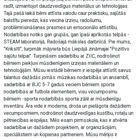
radīt, izmantojot daudzveidīgus materiālus un tehnoloģijas.
Tajā pašā laikā bērni attīsta valodu caur praktisku, sajūtās
balstītu pieredzi, kas veicina izziņu, radošumu,
problēmrisināšanas prasmes un emocionālo attīstību.
Nodarbības notiks gan grupās, gan īpaši aprīkotās telpās -
STEAM laboratorijā, Radošajā mākslas darbnīcā. Pie mums,
"Kriksītī", turpmāk mājvieta būs Liepājā zināmajai "Pozitīvo
sajūtu telpai". Turpināsim sadarbību ar ZIIC, nodrošinot
bērniem piekļuvi mūsdienīgiem izziņas materiāliem un
tehnoloģijām. Mūsu iestādē bērniem ir iespēja attīstīt savus
talantus dažādās jomās: mūzikas nodarbībās un ansamblī,
sadarbībā ar BJC 5-7 gadus veciem bērniem sporta
nodarbībās ar futbola elementiem, visu vecumposmu
bērniem -sporta nodarbībās sporta zālē ar mūsdienīgu
inventāru. Āra vide ir moderna, droša un pielāgota dažādiem
vecumposmiem, nodrošinot daudzveidīgas kustību, rotaļu un
pētniecības iespējas. Mēs esam pirmsskola, kas ir atvērta
sadarbībai un dažādiem projektiem, ar organizācijām,
speciālistiem un kopienas partneriem. Mūsu mērķis ir