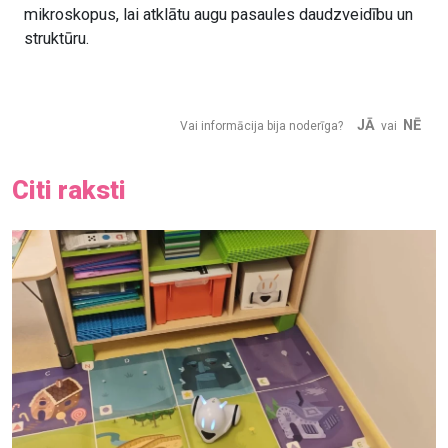
mikroskopus, lai atklātu augu pasaules daudzveidību un
struktūru.
JĀ
NĒ
Vai informācija bija noderīga?
vai
Citi raksti