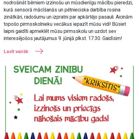
nodrošināt bērniem izzinošu un mūsdienīgu mācību pieredzi,
kurā sensorā mācīšanās un pētnieciska darbība rosina
zinātkāri, radošumu un izpratni par apkārtējo pasauli. Aicinām
topošo pirmsskolnieku vecākus iepazīt mūsu vidi! Būsiet
laipni gaidīti apmeklēt mūsu pirmsskolu un uzdot sev
interesējošos jautājumus 9. jūnijā plkst. 17.30. Gaidīsim!
Lasīt vairāk