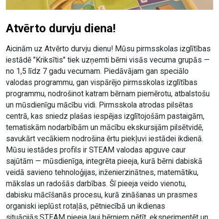
Atvērto durvju diena!
Aicinām uz Atvērto durvju dienu! Mūsu pirmsskolas izglītības
iestādē "Kriksītis" tiek uzņemti bērni visās vecuma grupās —
no 1,5 līdz 7 gadu vecumam. Piedāvājam gan speciālo
valodas programmu, gan vispārējo pirmsskolas izglītības
programmu, nodrošinot katram bērnam piemērotu, atbalstošu
un mūsdienīgu mācību vidi. Pirmsskola atrodas pilsētas
centrā, kas sniedz plašas iespējas izglītojošām pastaigām,
tematiskām nodarbībām un mācību ekskursijām pilsētvidē,
savukārt vecākiem nodrošina ērtu piekļuvi iestādei ikdienā.
Mūsu iestādes profils ir STEAM valodas apguve caur
sajūtām — mūsdienīga, integrēta pieeja, kurā bērni dabiskā
veidā savieno tehnoloģijas, inženierzinātnes, matemātiku,
mākslas un radošās darbības. Šī pieeja veido vienotu,
dabisku mācīšanās procesu, kurā zināšanas un prasmes
organiski ieplūst rotaļās, pētniecībā un ikdienas
situācijās.STEAM pieeja ļauj bērniem pētīt, eksperimentēt un