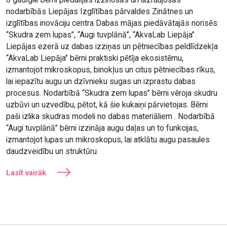
nodarbībās Liepājas Izglītības pārvaldes Zinātnes un
izglītības inovāciju centra Dabas mājas piedāvātajās norisēs:
“Skudra zem lupas”, “Augi tuvplānā”, “AkvaLab Liepāja”.
Liepājas ezerā uz dabas izziņas un pētniecības peldlīdzekļa
“AkvaLab Liepāja” bērni praktiski pētīja ekosistēmu,
izmantojot mikroskopus, binokļus un citus pētniecības rīkus,
lai iepazītu augu un dzīvnieku sugas un izprastu dabas
procesus. Nodarbībā “Skudra zem lupas” bērni vēroja skudru
uzbūvi un uzvedību, pētot, kā šie kukaiņi pārvietojas. Bērni
paši izlika skudras modeli no dabas materiāliem . Nodarbībā
“Augi tuvplānā” bērni izzināja augu daļas un to funkcijas,
izmantojot lupas un mikroskopus, lai atklātu augu pasaules
daudzveidību un struktūru.
Lasīt vairāk