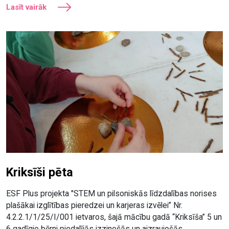
Lasīt vairāk
Kriksīši pēta
ESF Plus projekta "STEM un pilsoniskās līdzdalības norises
plašākai izglītības pieredzei un karjeras izvēlei” Nr.
4.2.2.1/1/25/I/001 ietvaros, šajā mācību gadā “Kriksīša” 5 un
6 gadīgie bērni piedalījās izzinošās un aizraujošās