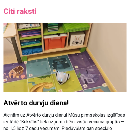
Citi raksti
Atvērto durvju diena!
Aicinām uz Atvērto durvju dienu! Mūsu pirmsskolas izglītības
iestādē "Kriksītis" tiek uzņemti bērni visās vecuma grupās —
no 1,5 līdz 7 gadu vecumam. Piedāvājam gan speciālo