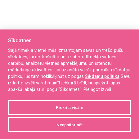
Sīkdatnes
Šajā tīmekļa vietnē mēs izmantojam savas un trešo pušu
sīkdatnes, lai nodrošinātu un uzlabotu tīmekļa vietnes
darbību, analizētu vietnes apmeklējumu un īstenotu
mārketinga aktivitātes. Lai uzzinātu vairāk par mūsu sīkdatņu
Eduarda Veidenbauma iela 16, Liepāja, LV-3401
politiku, lūdzam noklikšķināt uz pogas
Sīkdatņu politika
Savu
izdarīto izvēli varat mainīt jebkurā brīdī, nospiežot lapas
kriksitis@liepaja.edu.lv
apakšā labajā stūrī pogu "Sīkdatnes".
Pielāgot izvēli
+371 27899805
Piekrist visām
P. O. T. C. Pk. 7:00 – 18:30
Neapstiprināt