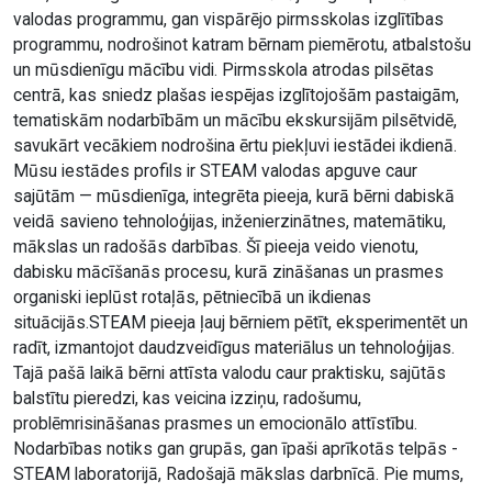
valodas programmu, gan vispārējo pirmsskolas izglītības
programmu, nodrošinot katram bērnam piemērotu, atbalstošu
un mūsdienīgu mācību vidi. Pirmsskola atrodas pilsētas
centrā, kas sniedz plašas iespējas izglītojošām pastaigām,
tematiskām nodarbībām un mācību ekskursijām pilsētvidē,
savukārt vecākiem nodrošina ērtu piekļuvi iestādei ikdienā.
Mūsu iestādes profils ir STEAM valodas apguve caur
sajūtām — mūsdienīga, integrēta pieeja, kurā bērni dabiskā
veidā savieno tehnoloģijas, inženierzinātnes, matemātiku,
mākslas un radošās darbības. Šī pieeja veido vienotu,
dabisku mācīšanās procesu, kurā zināšanas un prasmes
organiski ieplūst rotaļās, pētniecībā un ikdienas
situācijās.STEAM pieeja ļauj bērniem pētīt, eksperimentēt un
radīt, izmantojot daudzveidīgus materiālus un tehnoloģijas.
Tajā pašā laikā bērni attīsta valodu caur praktisku, sajūtās
balstītu pieredzi, kas veicina izziņu, radošumu,
problēmrisināšanas prasmes un emocionālo attīstību.
Nodarbības notiks gan grupās, gan īpaši aprīkotās telpās -
STEAM laboratorijā, Radošajā mākslas darbnīcā. Pie mums,