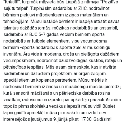
"Kriksītī", turpmāk mājvieta būs Liepājā zināmajai "Pozitīvo
sajūtu telpai". Turpināsim sadarbību ar ZIIC, nodrošinot
bērniem piekļuvi mūsdienīgiem izziņas materiāliem un
tehnoloģijām. Mūsu iestādē bērniem ir iespēja attīstīt savus
talantus dažādās jomās: mūzikas nodarbībās un ansamblī,
sadarbībā ar BJC 5-7 gadus veciem bērniem sporta
nodarbībās ar futbola elementiem, visu vecumposmu
bērniem -sporta nodarbībās sporta zālē ar mūsdienīgu
inventāru. Āra vide ir moderna, droša un pielāgota dažādiem
vecumposmiem, nodrošinot daudzveidīgas kustību, rotaļu un
pētniecības iespējas. Mēs esam pirmsskola, kas ir atvērta
sadarbībai un dažādiem projektiem, ar organizācijām,
speciālistiem un kopienas partneriem. Mūsu mērķis ir
nodrošināt bērniem izzinošu un mūsdienīgu mācību pieredzi,
kurā sensorā mācīšanās un pētnieciska darbība rosina
zinātkāri, radošumu un izpratni par apkārtējo pasauli. Aicinām
topošo pirmsskolnieku vecākus iepazīt mūsu vidi! Būsiet
laipni gaidīti apmeklēt mūsu pirmsskolu un uzdot sev
interesējošos jautājumus 9. jūnijā plkst. 17.30. Gaidīsim!